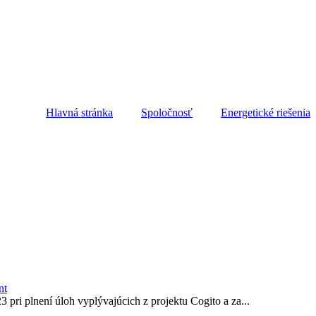
Hlavná stránka
Spoločnosť
Energetické riešenia
nt
pri plnení úloh vyplývajúcich z projektu Cogito a za...