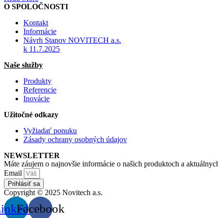
O SPOLOČNOSTI
Kontakt
Informácie
Návrh Stanov NOVITECH a.s.
k 11.7.2025
Naše služby
Produkty
Referencie
Inovácie
Užitočné odkazy
Vyžiadať ponuku
Zásady ochrany osobných údajov
NEWSLETTER
Máte záujem o najnovšie informácie o našich produktoch a aktuálnych
Email
Prihlásiť sa
Copyright © 2025 Novitech a.s.
inkedin
Facebook