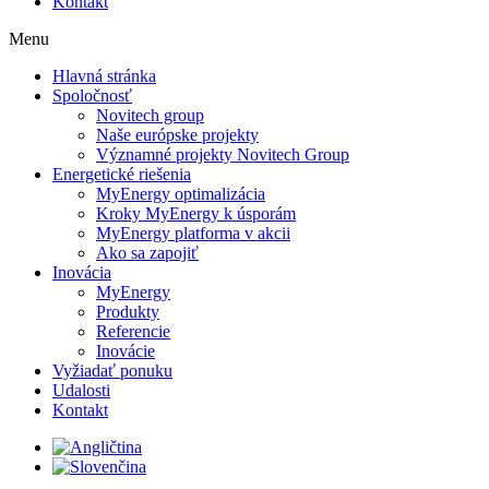
Kontakt
Menu
Hlavná stránka
Spoločnosť
Novitech group
Naše európske projekty
Významné projekty Novitech Group
Energetické riešenia
MyEnergy optimalizácia
Kroky MyEnergy k úsporám
MyEnergy platforma v akcii
Ako sa zapojiť
Inovácia
MyEnergy
Produkty
Referencie
Inovácie
Vyžiadať ponuku
Udalosti
Kontakt