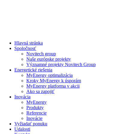
Skip
to
content
Hlavná stránka
Spoločnosť
Novitech group
Naše európske projekty
Významné projekty Novitech Group
Energetické riešenia
MyEnergy optimalizácia
Kroky MyEnergy k úsporám
MyEnergy platforma v akcii
Ako sa zapojiť
Inovácia
MyEnergy
Produkty
Referencie
Inovácie
Vyžiadať ponuku
Udalosti